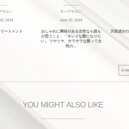
アサロン
ヘアサロン
20
,
2024
June
20
,
2024
トリートメント
おしゃれに興味がある女性なら誰も
天然成分の
が思うこと、「キレイな髪になりた
い」 ツヤツヤ、サラサラな髪って女
性の...
el-
YOU MIGHT ALSO LIKE