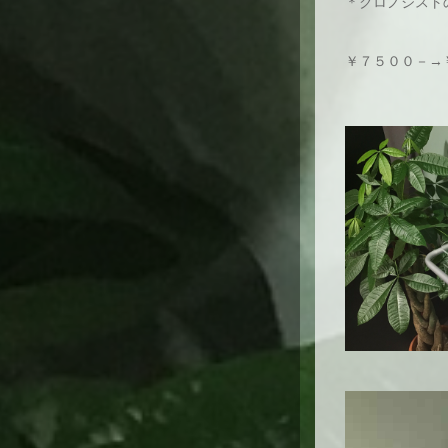
＊クロノジスト
￥７５００－→