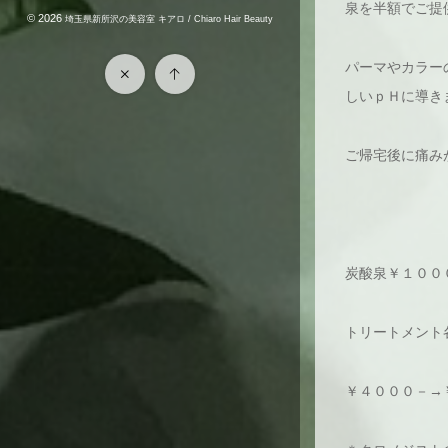
泉を半額でご提
© 2026
埼玉県新所沢の美容室 キアロ / Chiaro Hair Beauty
パーマやカラー
しいｐＨに導き
ご帰宅後に痛み
炭酸泉￥１００
トリートメント
￥４０００－→