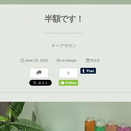
半額です！
ヘアサロン
June
20
,
2024
約1分
By
el-design
0