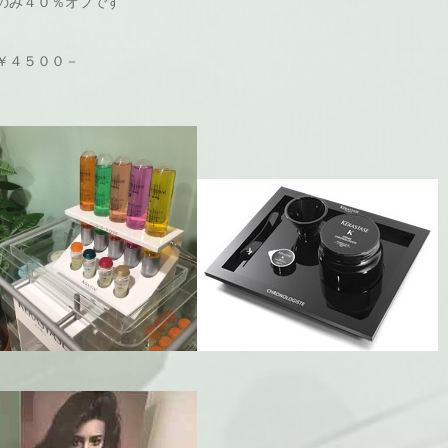
のみ４０％オフです
￥４５００－