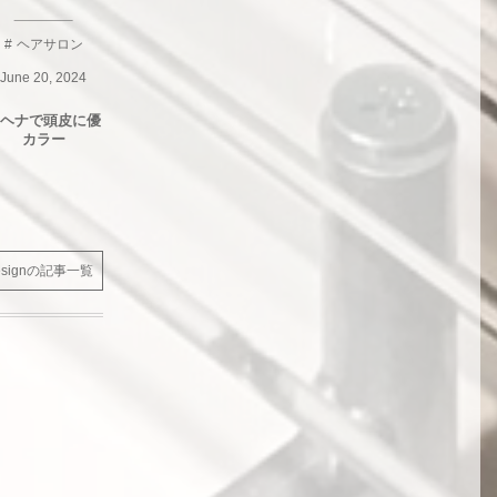
ヘアサロン
ヘアサロン
June
20
,
2024
June
20
,
2024
ヘナで頭皮に優しくヘア
若々しく見せる！
メン
カラー
designの記事一覧